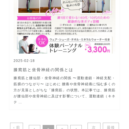
2025-02-18
膝窩筋と坐骨神経の関係とは
膝窩筋と腰仙部・坐骨神経の関係 〜運動連鎖・神経支配・
筋膜のつながり〜 はじめに 腰痛や坐骨神経痛に悩む多くの
方が見落としがちな「膝窩筋」の状態。本記事では、膝窩筋
が腰仙部や坐骨神経に及ぼす影響について、運動連鎖（キネ
テ …
‹ 前
次
最後