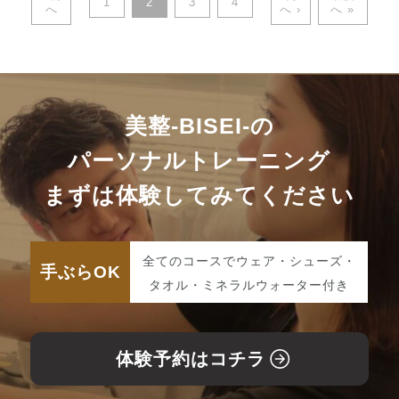
1
2
3
4
へ
へ ›
へ »
美整-BISEI-の
パーソナルトレーニング
まずは体験してみてください
全てのコースでウェア・シューズ・
手ぶらOK
タオル・ミネラルウォーター付き
体験予約はコチラ