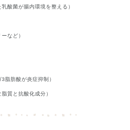
た乳酸菌が腸内環境を整える）
リーなど）
ガ3脂肪酸が炎症抑制）
な脂質と抗酸化成分）