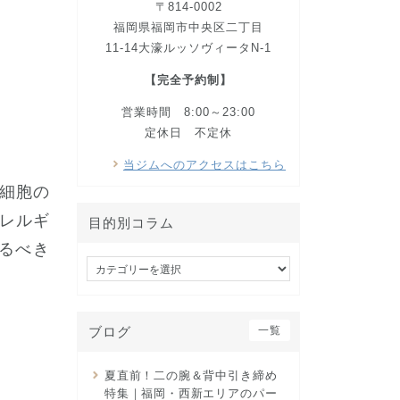
〒814-0002
福岡県福岡市中央区二丁目
11-14大濠ルッソヴィータN-1
【完全予約制】
営業時間 8:00～23:00
定休日 不定休
当ジムへのアクセスはこちら
細胞の
レルギ
目的別コラム
るべき
目
的
別
コ
ブログ
一覧
ラ
ム
夏直前！二の腕＆背中引き締め
特集｜福岡・西新エリアのパー