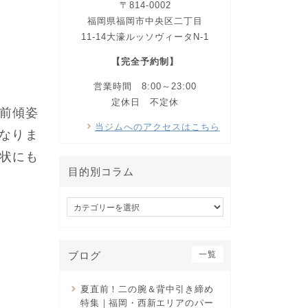
〒814-0002
福岡県福岡市中央区二丁目
11-14大濠ルッソヴィータN-1
【完全予約制】
営業時間 8:00～23:00
定休日 不定休
前傾姿
当ジムへのアクセスはこちら
なりま
状にも
目的別コラム
目
的
別
コ
ブログ
一覧
ラ
ム
夏直前！二の腕＆背中引き締め
特集｜福岡・西新エリアのパー