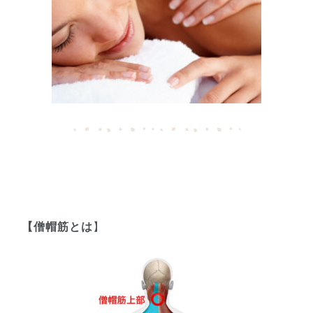
【僧帽筋とは
】